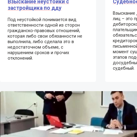
Взыскание неустойки с
Судебное
застройщика по дду
Взыскание 
лиц – это 
Под неустойкой понимается вид
дебиторск
ответственности одной из сторон
плательщи
гражданско-правовых отношений,
обязательс
которая либо свои обязанности не
кредитором
выполнила, либо сделала это в
письменной
недостаточном объеме, с
момент су
нарушением сроков и прочих
этапов под
отклонений.
досудебный
судебный.