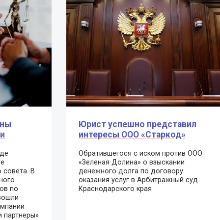
аны
Юрист успешно представил
и
интересы ООО «Старкод»
оде
Обратившегося с иском против ООО
ое
«Зеленая Долина» о взыскании
 совета. В
денежного долга по договору
ного
оказания услуг в Арбитражный суд
тов по
Краснодарского края
вошли
омпании
и партнеры»