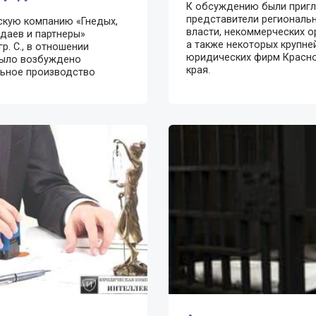
К обсуждению были приг
представители региональ
кую компанию «Гнедых,
власти, некоммерческих о
даев и партнеры»
а также некоторых крупне
р. С., в отношении
юридических фирм Красн
было возбуждено
края.
ьное производство