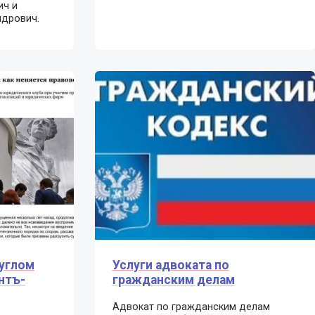
ич и
дрович.
руглом
Услуги адвоката по
нтъ-
гражданским делам
Адвокат по гражданским делам