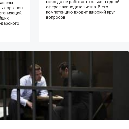
никогда не работает только в одной
лашены
сфере законодательства. В его
ных органов
компетенцию входит широкий круг
рганизаций,
вопросов
йших
одарского